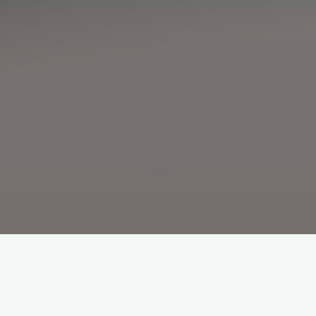
Dzięki akcjom podczas których można nauczyć się udzielania
pierwszej pomocy, jak i takim które są wsparciem dla osób
chorujących na nowotwory życie staje się łatwiejsze. Przede
wszystkim sama świadomość tego, że ktoś potrafi udzielić