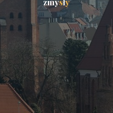
z
m
y
s
ł
y