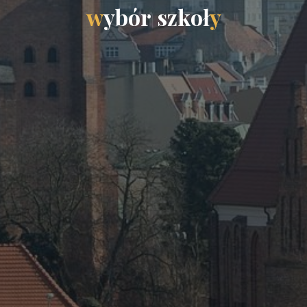
w
y
b
ó
r
s
z
k
o
ł
y