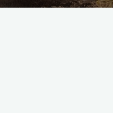
poradnik
rodzice
szkoła średnia
uczniowie
wybór szkoły
Jak wybrać odpowiednią
szkołę średnią w Poznaniu:
poradnik dla uczniów i
rodziców