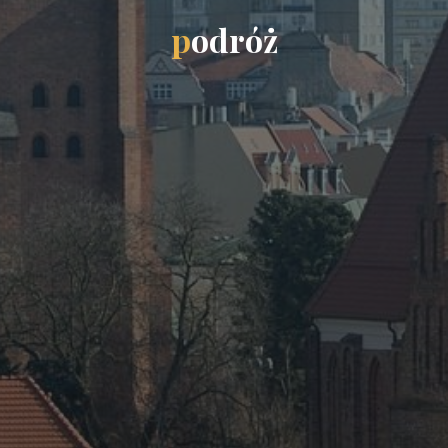
p
o
d
r
ó
ż