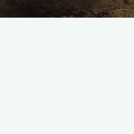
doświadczenia
podróż
Poznań - niezwykłe
kulinarno-kulturowe