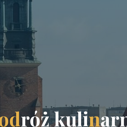
o
d
r
ó
ż
k
u
l
i
n
a
r