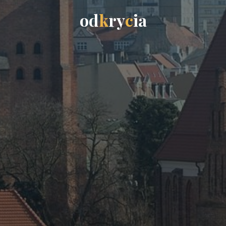
o
d
k
r
y
c
i
a