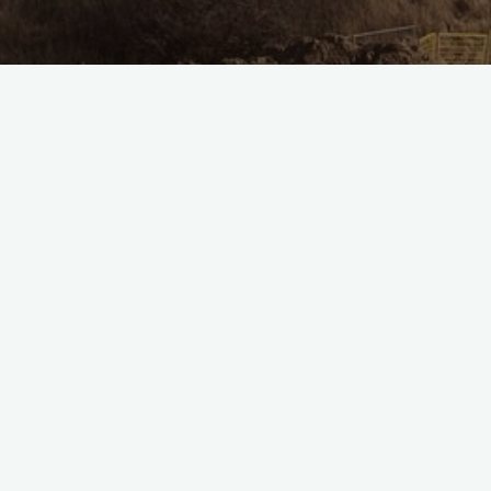
fascynujące
odkrycia
Poznań - miasto o
fascynującej historii i