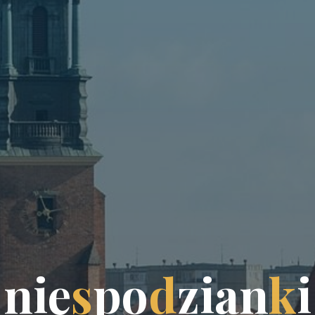
n
i
e
s
p
o
d
z
i
a
n
k
i