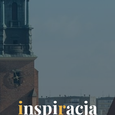
i
n
s
p
i
r
a
c
j
a