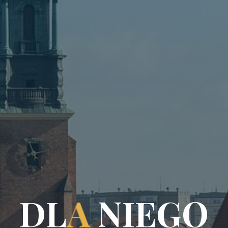
D
L
A
N
I
E
G
O